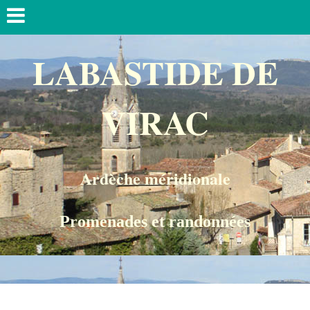
LABASTIDE DE
VIRAC
Ardèche méridionale
Pr
omenade
s et randonnées