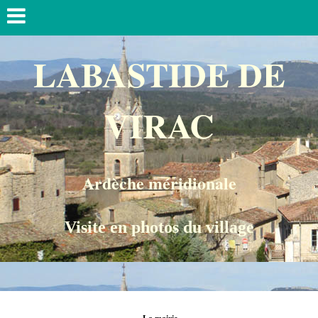
LABASTIDE DE
VIRAC
Ardèche méridionale
Visite e
n photos du village